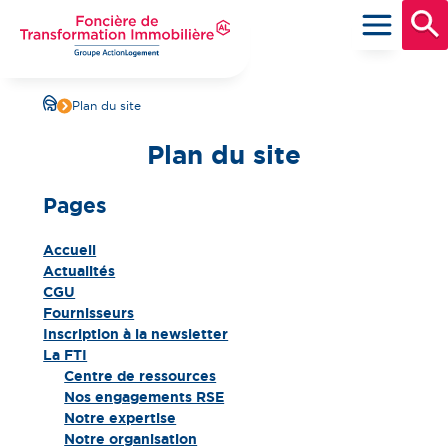
Aller
au
contenu
principal
Foncière de Transformation Immobilière
Groupe ActionLogement
Plan du site
Plan du site
Pages
Accueil
Actualités
CGU
Fournisseurs
Inscription à la newsletter
La FTI
Centre de ressources
Nos engagements RSE
Notre expertise
Notre organisation