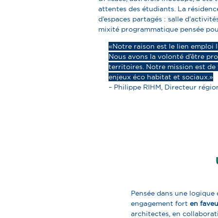
attentes des étudiants. La résiden
d’espaces partagés : salle d’activité
mixité programmatique pensée po
« Notre raison est le lien emploi
Nous avons la volonté d’être pro
territoires. Notre mission est de
enjeux éco habitat et sociaux. »
– Philippe RIHM, Directeur régi
Pensée dans une logique de
engagement fort
en faveu
architectes, en collaborat