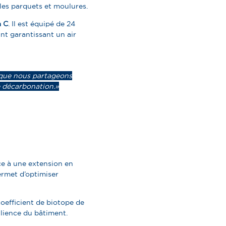
les parquets et moulures.
à C
. Il est équipé de 24
t garantissant un air
 que nous partageons
 décarbonation. »
e
ce à une extension en
rmet d’optimiser
oefficient de biotope de
ilience du bâtiment.