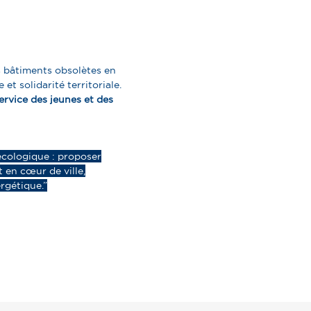
s bâtiments obsolètes en
t solidarité territoriale.
rvice des jeunes et des
 écologique : proposer
 en cœur de ville,
rgétique.”