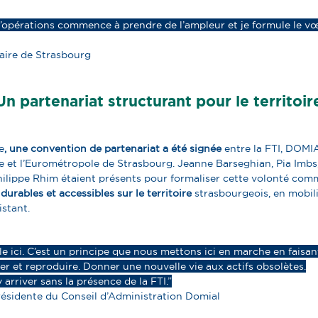
d’opérations commence à prendre de l’ampleur et je formule le vœ
aire de Strasbourg
Un partenariat structurant pour le territoir
e
, une convention de partenariat a été signée
entre la FTI, DOMI
lle et l’Eurométropole de Strasbourg. Jeanne Barseghian, Pia Imb
hilippe Rhim étaient présents pour formaliser cette volonté com
urables et accessibles sur le territoire
strasbourgeois, en mobili
istant.
le ici. C’est un principe que nous mettons ici en marche en faisan
yer et reproduire. Donner une nouvelle vie aux actifs obsolètes.
arriver sans la présence de la FTI.”
résidente du Conseil d’Administration Domial