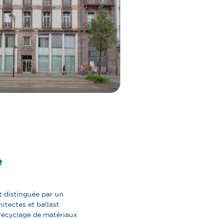
e
t distinguée par un
itectes et ballast
 recyclage de
matériaux