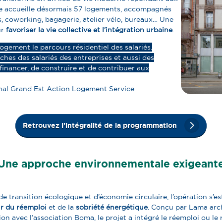
ce accueille désormais 57 logements, accompagnés
s,
coworking
, bagagerie, atelier vélo, bureaux… Une
ur
favoriser la vie collective et l’intégration urbaine
.
 logement le parcours résidentiel des salariés.
ches des salariés des entreprises et aussi des
 financer, de construire et de contribuer aux
onal Grand Est Action Logement Service
Retrouvez l’intégralité de la programmation
Une approche environnementale exigeant
 transition écologique et d’économie circulaire, l’opération s’es
r du réemploi
et de la
sobriété énergétique
. Conçu par Lama arch
ion avec l’association Boma, le projet a intégré le réemploi ou le