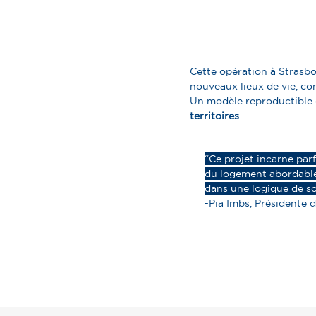
Cette opération à Strasbo
nouveaux lieux de vie, con
Un modèle reproductible q
territoires
.
“Ce projet incarne parf
du logement abordable 
dans une logique de so
-Pia Imbs, Présidente 