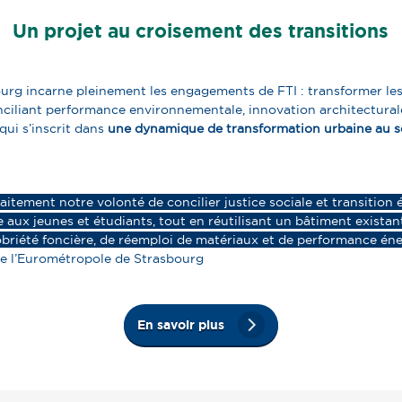
Un projet au croisement des transitions
urg incarne pleinement les engagements de FTI : transformer le
ciliant performance environnementale, innovation architecturale e
ui s’inscrit dans
une dynamique de transformation urbaine au se
aitement notre volonté de concilier justice sociale et transition
aux jeunes et étudiants, tout en réutilisant un bâtiment existant
briété foncière, de réemploi de matériaux et de performance éne
de l’Eurométropole de Strasbourg
En savoir plus