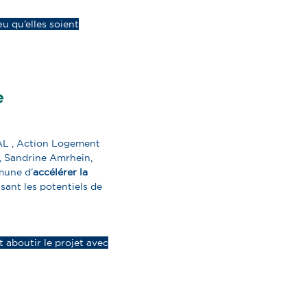
u qu’elles soient
e
AL , Action Logement
s, Sandrine Amrhein,
mune d’
accélérer la
sant les potentiels de
t aboutir le projet avec