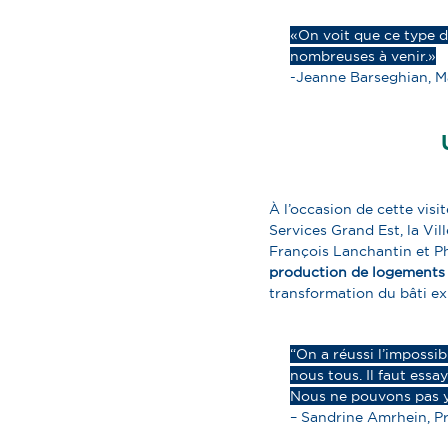
« On voit que ce type 
nombreuses à venir. »
-Jeanne Barseghian, M
À l’occasion de cette visit
Services Grand Est, la Vi
François Lanchantin et P
production de logements d
transformation du bâti ex
“On a réussi l’impossib
nous tous. Il faut essa
Nous ne pouvons pas y 
– Sandrine Amrhein, P