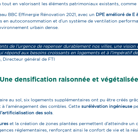
 t
out en valorisant les éléments patrimoniaux existants, comme 
veau BBC Effinergie Rénovation 2021, avec un
DPE amélioré de E 
 en autoconsommation et d’un système de ventilation performan
environnement urbain dense.
nts de l’urgence de repenser durablement nos villes, une vision
qui répond aux besoins croissants en logements et à l’impératif de
 Directeur général de FTI
Une densification raisonnée et végétalisé
re au sol, six logements supplémentaires ont pu être créés grâ
 et à l’aménagement des combles. Cette
surélévation ingénieuse
pe
l’artificialisation des sols
.
ures
et la création de zones plantées permettent d’atteindre un
c
gences réglementaires, renforçant ainsi le confort de vie et la rés