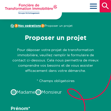
Aller
au
contenu
principal
Foncière de Transformation Immobilière
Groupe ActionLogement
Nos opérations
Proposer un projet
Proposer un projet
Pour déposer votre projet de transformation
immobilière, veuillez remplir le formulaire de
contact ci-dessous. Cela nous permettra de mieux
comprendre vos besoins et de vous assister
efficacement dans votre démarche.
* Champs obligatoires
État
Madame
Monsieur
civil
Prénom
*