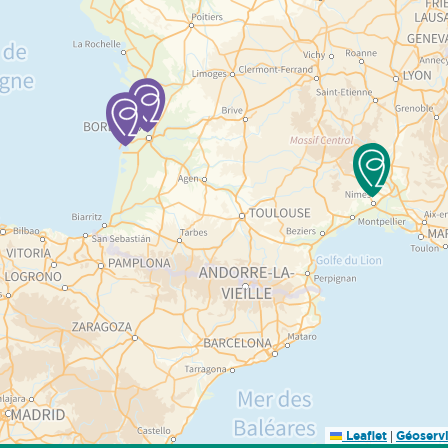
|
Leaflet
Géoserv