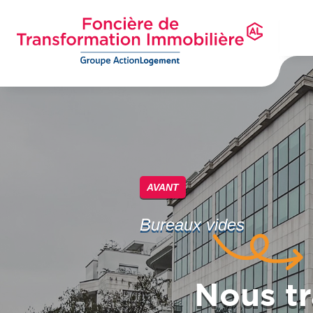
Aller
au
contenu
principal
Foncière de Transformation Immobilière
Groupe ActionLogement
AVANT
Bureaux vides
Nous t