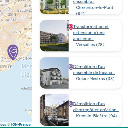
ensemble...
Charenton-le-Pont
(94)
Transformation et
extension d’une
ancienne...
Versailles (78)
Démolition d’un
ensemble de locaux...
Gujan-Mestras (33)
Démolition d’un
d’entrepôt et création...
Kremlin-Bicêtre (94)
ices © IGN-France