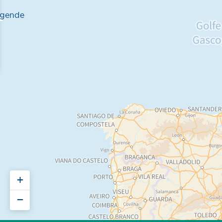
gende
+
−