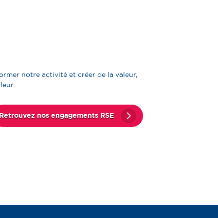
et...
Chennevières-Sur-
Marne (94)
Le Jardin des Carmes,
transformation...
Saint-Germain-en-
rmer notre activité et créer de la valeur,
Laye (78)
leur.
Retrouvez nos engagements RSE
Transformation d’un
immeuble de bureaux...
Valbonne (06)
Transformation des
anciens locaux de...
Courbevoie (92)