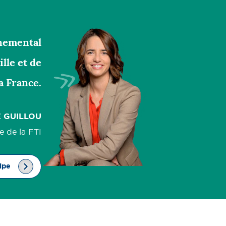
Reconversion d’une
friche industrielle en...
nnemental
Rueil-Malmaison (92)
lle et de
Transformation d’un
a France.
ancien groupe
hospitalier...
Paris (20)
E GUILLOU
e de la FTI
Transformation de
bureaux vacants en...
ipe
Valenciennes (59)
Démolition d’anciennes
concession automobile