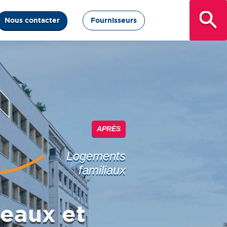
Nous contacter
Fournisseurs
APRÈS
Logements
familiaux
eaux et