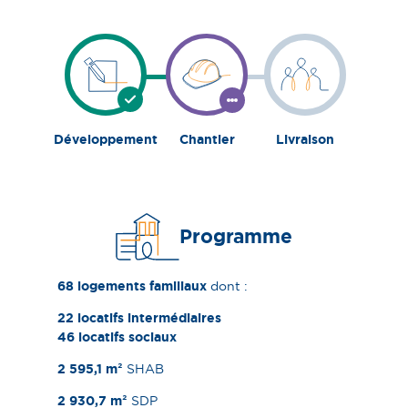
Avancement
actuel
:
Chantier
Développement
Chantier
Livraison
Étape
Étape
Étape
terminée
en
à
cours
venir
Programme
68 logements familiaux
dont :
22 locatifs
intermédiaires
46 locatifs sociaux
2 595,1 m²
SHAB
2 930,7 m²
SDP