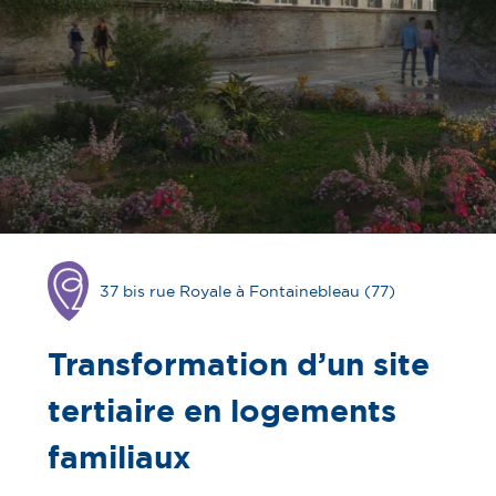
37 bis rue Royale à Fontainebleau (77)
Opération
en
chantier
Transformation d’un site
tertiaire en logements
familiaux​