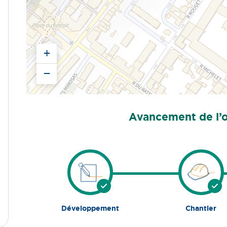
+
−
Avancement de l’
Avancement
actuel
:
Livraison
Développement
Chantier
Étape
Étape