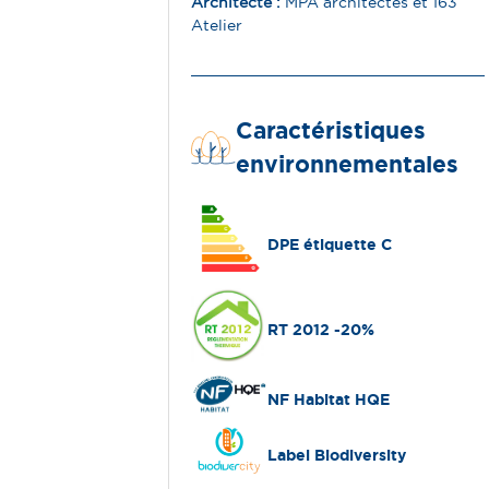
Architecte
:
MPA architectes et 163
Atelier ​
Caractéristiques
environnementales
DPE étiquette C
RT 2012 -20%
NF Habitat HQE
Label Biodiversity