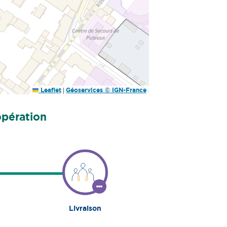
|
Leaflet
Géoservices © IGN-France
opération
Livraison
Étape