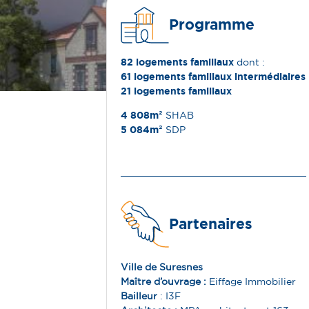
Programme
82 logements familiaux
dont :​
61 logements familiaux intermédiaires
21 logements familiaux
4 808m²
SHAB
5 084m²
SDP
Partenaires
Ville de Suresnes
Maître d’ouvrage
:
Eiffage Immobilier ​
Bailleur
:
I3F​