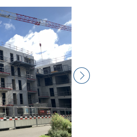
ée
en
cours