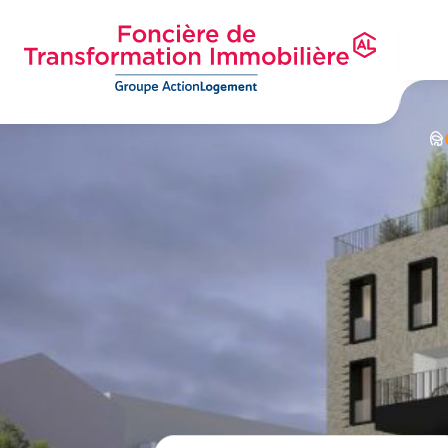
Aller
au
contenu
principal
Foncière de Transformation Immobilière
Groupe ActionLogement