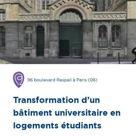
96 boulevard Raspail à Paris (06)
Opération
en
chantier
Transformation d’un
bâtiment universitaire en
logements étudiants