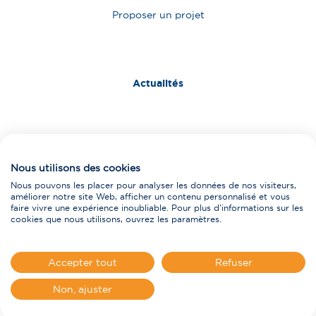
Proposer un projet
Actualités
Nous contacter
Nous utilisons des cookies
Fournisseurs
Nous pouvons les placer pour analyser les données de nos visiteurs,
améliorer notre site Web, afficher un contenu personnalisé et vous
faire vivre une expérience inoubliable. Pour plus d'informations sur les
cookies que nous utilisons, ouvrez les paramètres.
Mentions légales
Accepter tout
Refuser
Politique de protection des données personnelles
Plan du site
Non, ajuster
Politique d’accessibilité et d’éco-conception
Politique Cookies