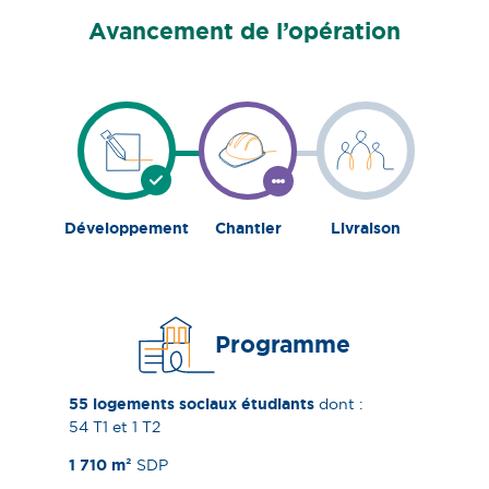
Avancement de l’opération
Avancement
actuel
:
Chantier
Développement
Chantier
Livraison
Étape
Étape
Étape
terminée
en
à
cours
venir
Programme
55 logements sociaux étudiants
dont :
54 T1 et 1 T2
1 710 m²
​ SDP