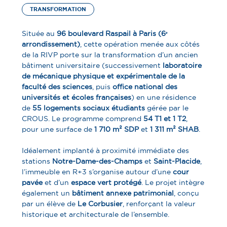
TRANSFORMATION
Située au
96 boulevard Raspail à Paris (6ᵉ
arrondissement)
, cette opération menée aux côtés
de la RIVP porte sur la transformation d’un ancien
bâtiment universitaire (successivement
laboratoire
de mécanique physique et expérimentale de la
faculté des sciences
, puis
office national des
universités et écoles françaises
) en une résidence
de
55 logements sociaux étudiants
gérée par le
CROUS. Le programme comprend
54 T1 et 1 T2
,
pour une surface de
1 710 m² SDP
et
1 311 m² SHAB
.
Idéalement implanté à proximité immédiate des
stations
Notre-Dame-des-Champs
et
Saint-Placide
,
l’immeuble en R+3 s’organise autour d’une
cour
pavée
et d’un
espace vert protégé
. Le projet intègre
également un
bâtiment annexe patrimonial
, conçu
par un élève de
Le Corbusier
, renforçant la valeur
historique et architecturale de l’ensemble.