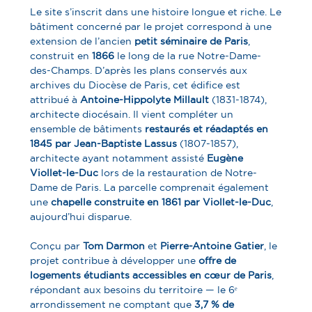
Le site s’inscrit dans une histoire longue et riche. Le
bâtiment concerné par le projet correspond à une
extension de l’ancien
petit séminaire de Paris
,
construit en
1866
le long de la rue Notre-Dame-
des-Champs. D’après les plans conservés aux
archives du Diocèse de Paris, cet édifice est
attribué à
Antoine-Hippolyte Millault
(1831-1874),
architecte diocésain. Il vient compléter un
ensemble de bâtiments
restaurés et réadaptés en
1845 par Jean-Baptiste Lassus
(1807-1857),
architecte ayant notamment assisté
Eugène
Viollet-le-Duc
lors de la restauration de Notre-
Dame de Paris. La parcelle comprenait également
une
chapelle construite en 1861 par Viollet-le-Duc
,
aujourd’hui disparue.
Conçu par
Tom Darmon
et
Pierre-Antoine Gatier
, le
projet contribue à développer une
offre de
logements étudiants accessibles en cœur de Paris
,
répondant aux besoins du territoire — le 6ᵉ
arrondissement ne comptant que
3,7 % de