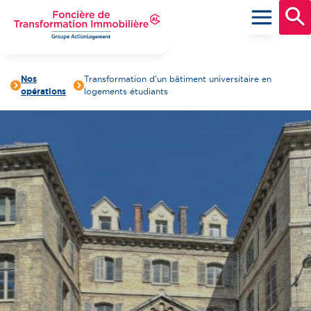
Aller
au
contenu
principal
Foncière de Transformation Immobilière
Groupe ActionLogement
Nos
Transformation d’un bâtiment universitaire en
opérations
logements étudiants