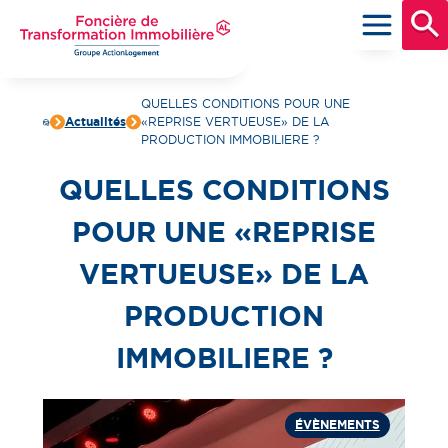
Aller
au
contenu
principal
Foncière de Transformation Immobilière
Groupe ActionLogement
QUELLES CONDITIONS POUR UNE
Actualités
« REPRISE VERTUEUSE » DE LA
PRODUCTION IMMOBILIERE ?
QUELLES CONDITIONS
POUR UNE « REPRISE
VERTUEUSE » DE LA
PRODUCTION
IMMOBILIERE ?
ÉVÈNEMENTS