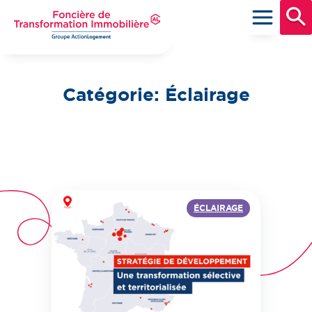
Aller
au
contenu
principal
Foncière de Transformation Immobilière
Groupe ActionLogement
Catégorie :
Éclairage
ÉCLAIRAGE