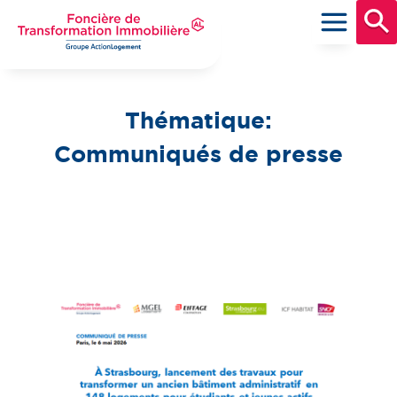
Aller
au
contenu
principal
Foncière de Transformation Immobilière
Groupe ActionLogement
Thématique :
Communiqués de presse