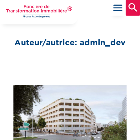
Aller
au
contenu
principal
Foncière de Transformation Immobilière
Groupe ActionLogement
Auteur/autrice :
admin_dev