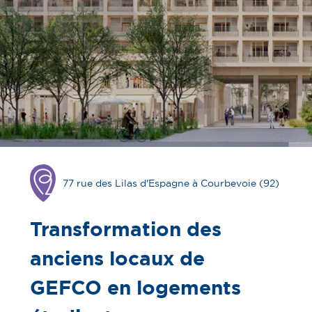
77 rue des Lilas d'Espagne à Courbevoie (92)
Opération
en
chantier
Transformation des
anciens locaux de
GEFCO en logements