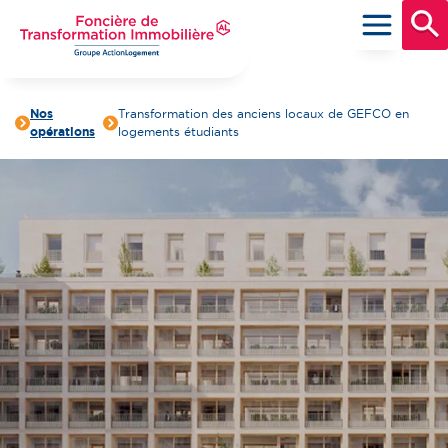
Aller
au
contenu
principal
Foncière de Transformation Immobilière
Groupe ActionLogement
Nos
Transformation des anciens locaux de GEFCO en
opérations
logements étudiants