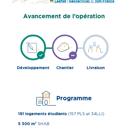
|
Leaflet
Géoservices © IGN-France
Avancement de l’opération
Avancement
actuel
:
Chantier
Développement
Chantier
Livraison
Étape
Étape
Étape
terminée
en
à
cours
venir
Programme
191 logements étudiants
(157 PLS et 34LLI)
5 300 m²​
SHAB